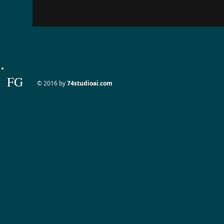
FG
© 2016 by
74studioai.com