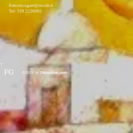
francescogaet@tiscali.it
Tel: 339 2226092
FG
© 2016 by
74studioai.com