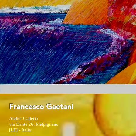
Francesco Gaetani
Atelier Galleria
via Dante 26, Melpignano
[LE] - Italia